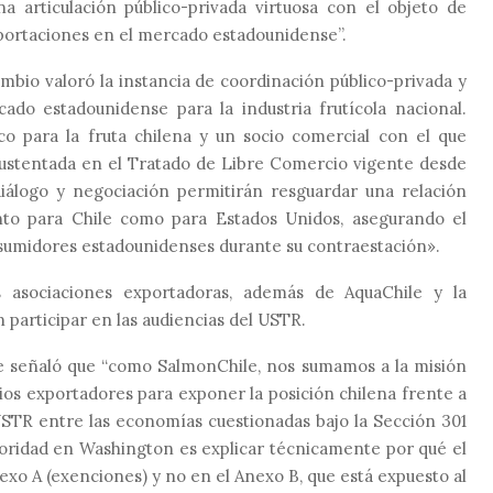
a articulación público-privada virtuosa con el objeto de
xportaciones en el mercado estadounidense”.
mbio valoró la instancia de coordinación público-privada y
cado estadounidense para la industria frutícola nacional.
o para la fruta chilena y un socio comercial con el que
sustentada en el Tratado de Libre Comercio vigente desde
iálogo y negociación permitirán resguardar una relación
nto para Chile como para Estados Unidos, asegurando el
nsumidores estadounidenses durante su contraestación».
s asociaciones exportadoras, además de AquaChile y la
 participar en las audiencias del USTR.
le señaló que “como SalmonChile, nos sumamos a la misión
ios exportadores para exponer la posición chilena frente a
 USTR entre las economías cuestionadas bajo la Sección 301
ioridad en Washington es explicar técnicamente por qué el
nexo A (exenciones) y no en el Anexo B, que está expuesto al