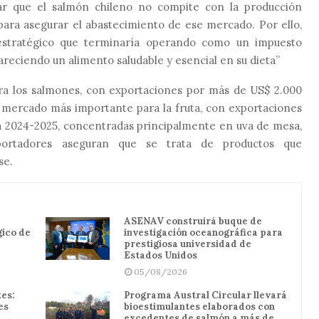
sar que el salmón chileno no compite con la producción
ara asegurar el abastecimiento de ese mercado. Por ello,
stratégico que terminaría operando como un impuesto
reciendo un alimento saludable y esencial en su dieta”
ara los salmones, con exportaciones por más de US$ 2.000
o mercado más importante para la fruta, con exportaciones
da 2024-2025, concentradas principalmente en uva de mesa,
portadores aseguran que se trata de productos que
se.
ASENAV construirá buque de
gico de
investigación oceanográfica para
prestigiosa universidad de
Estados Unidos
05/08/2026
es:
Programa Austral Circular llevará
es
bioestimulantes elaborados con
excedentes de salmón a más de