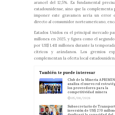
arancel del 12,5%. Es fundamental preci
estadounidense, sino que la complementa p
imponer este gravamen sería un error e
directo al consumidor norteamericano, enca
Estados Unidos es el principal mercado p
millones en 2025, y figura como el segund
por US$ 1.411 millones durante la tempora
cítricos y arándanos. Los gremios ex
complementan la oferta local estadouniden
También te puede interesar
Club de la Minería APRIMIN
analiza el nuevo rol estraté
los proveedores para la
competitividad minera
05/08/2026
Subsecretario de Transport
inversión de US$ 270 millon
duplicará la capacidad del