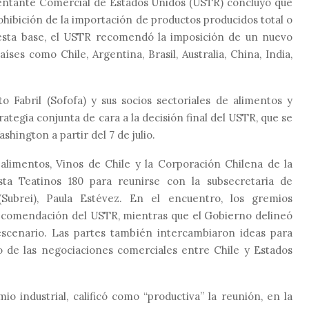
sentante Comercial de Estados Unidos (USTR) concluyó que
hibición de la importación de productos producidos total o
 esta base, el USTR recomendó la imposición de un nuevo
íses como Chile, Argentina, Brasil, Australia, China, India,
 Fabril (Sofofa) y sus socios sectoriales de alimentos y
rategia conjunta de cara a la decisión final del USTR, que se
hington a partir del 7 de julio.
ealimentos, Vinos de Chile y la Corporación Chilena de la
ta Teatinos 180 para reunirse con la subsecretaria de
(Subrei), Paula Estévez. En el encuentro, los gremios
 recomendación del USTR, mientras que el Gobierno delineó
 escenario. Las partes también intercambiaron ideas para
o de las negociaciones comerciales entre Chile y Estados
o industrial, calificó como “productiva” la reunión, en la