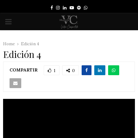
Facebook
Instagram
Linkedin
Youtube
Spotify
Whatsapp
PRIMARY
MENU
Home
Edición 4
Edición 4
COMPARTIR
1
0