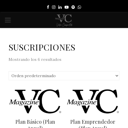
Facebook
Instagram
Linkedin
Youtube
Spotify
Whatsapp
PRIMARY
MENU
SUSCRIPCIONES
Mostrando los 6 resultados
Plan Básico (Plan
Plan Emprendedor