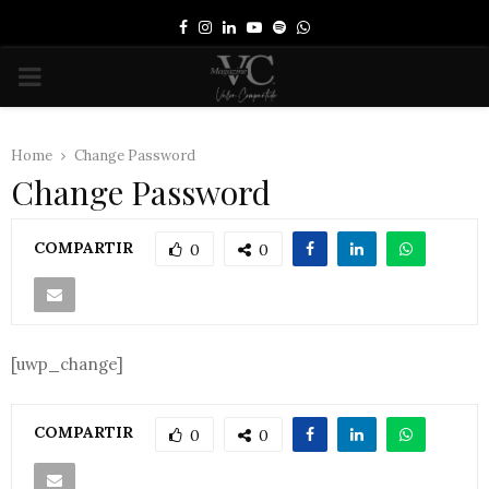
Facebook
Instagram
Linkedin
Youtube
Spotify
Whatsapp
PRIMARY
MENU
Home
Change Password
Change Password
COMPARTIR
0
0
[uwp_change]
COMPARTIR
0
0