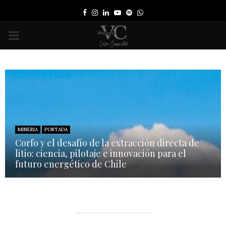
Facebook
Instagram
Linkedin
Youtube
Spotify
Whatsapp
PRIMARY
MENU
MINERIA
PORTADA
Corfo y el desafío de la extracción directa de
litio: ciencia, pilotaje e innovación para el
futuro energético de Chile