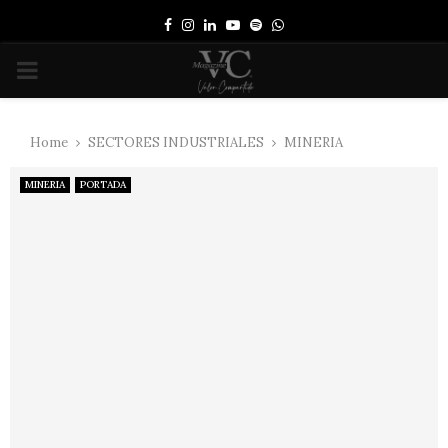
Facebook
Instagram
Linkedin
Youtube
Spotify
Whatsapp
PRIMARY
MENU
Home
SECTORES INDUSTRIALES
MINERIA
MINERIA
PORTADA