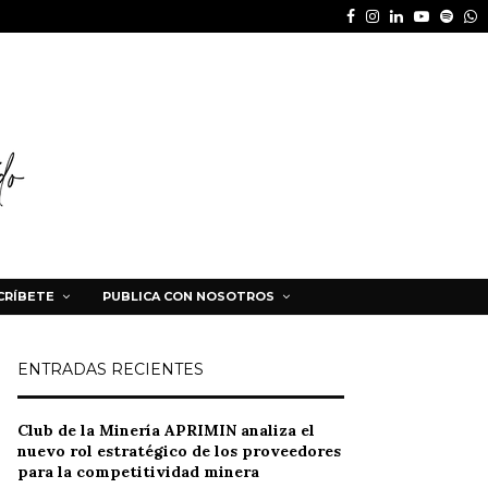
Facebook
Instagram
Linkedin
Youtube
Spot
W
CRÍBETE
PUBLICA CON NOSOTROS
ENTRADAS RECIENTES
Club de la Minería APRIMIN analiza el
nuevo rol estratégico de los proveedores
para la competitividad minera