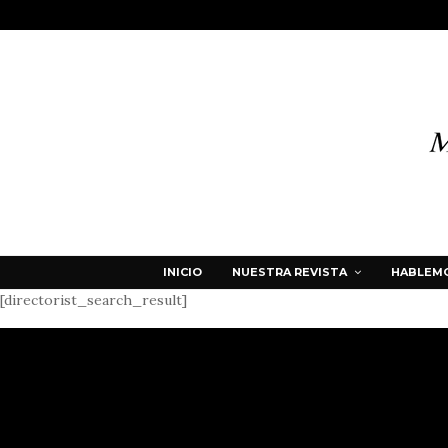
INICIO
NUESTRA REVISTA
HABLEMO
[directorist_search_result]