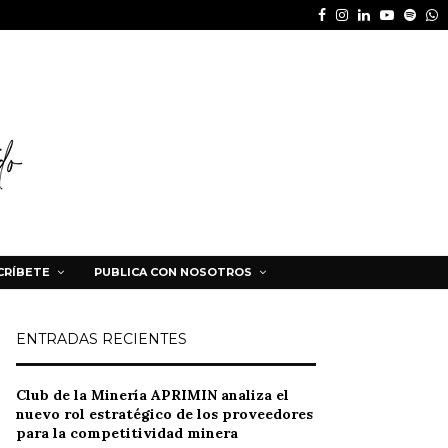
Facebook
Instagram
Linkedin
Youtube
Spot
W
CRÍBETE
PUBLICA CON NOSOTROS
ENTRADAS RECIENTES
Club de la Minería APRIMIN analiza el
nuevo rol estratégico de los proveedores
para la competitividad minera