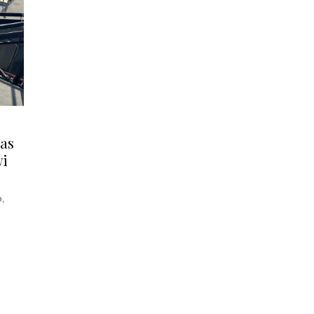
las
wi
,