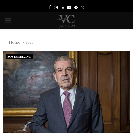
Facebook
Instagram
Linkedin
Youtube
Spotify
Whatsapp
PRIMARY
MENU
Home
frei
SOSTENIBILIDAD