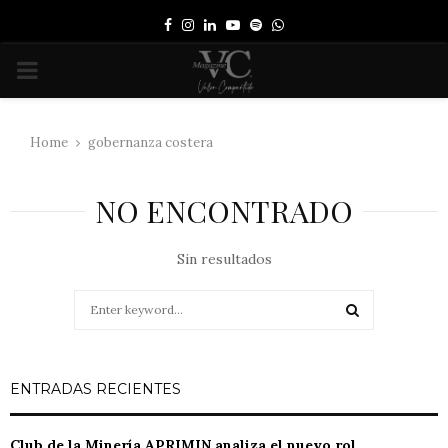
Facebook
Instagram
Linkedin
Youtube
Spotify
Whatsapp
PRIMARY
MENU
Home
gobernanza costera
NO ENCONTRADO
Sin resultados
Search
for:
SEARCH
ENTRADAS RECIENTES
Club de la Minería APRIMIN analiza el nuevo rol