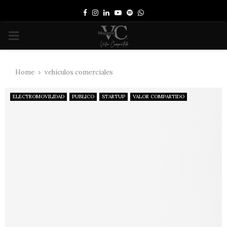
Facebook
Instagram
Linkedin
Youtube
Spotify
Whatsapp
PRIMARY
MENU
Home
vehículos comerciales
ELECTROMOVILIDAD
PUBLICO
STARTUP
VALOR COMPARTIDO