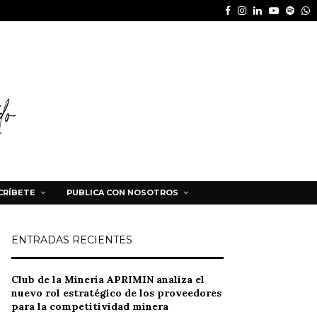
Facebook
Instagram
Linkedin
Youtube
Spot
W
CRÍBETE
PUBLICA CON NOSOTROS
ENTRADAS RECIENTES
Club de la Minería APRIMIN analiza el
nuevo rol estratégico de los proveedores
para la competitividad minera