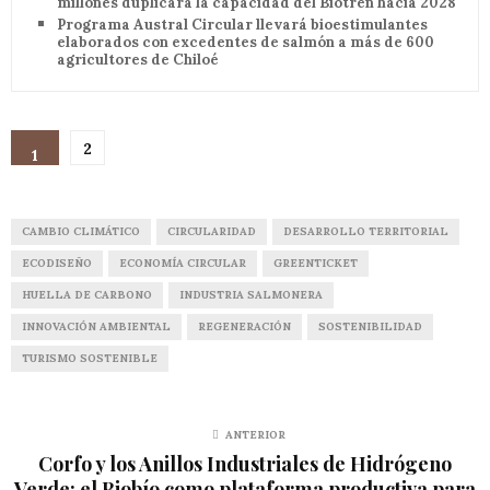
millones duplicará la capacidad del Biotren hacia 2028
Programa Austral Circular llevará bioestimulantes
elaborados con excedentes de salmón a más de 600
agricultores de Chiloé
2
1
CAMBIO CLIMÁTICO
CIRCULARIDAD
DESARROLLO TERRITORIAL
ECODISEÑO
ECONOMÍA CIRCULAR
GREENTICKET
HUELLA DE CARBONO
INDUSTRIA SALMONERA
INNOVACIÓN AMBIENTAL
REGENERACIÓN
SOSTENIBILIDAD
TURISMO SOSTENIBLE
ANTERIOR
Corfo y los Anillos Industriales de Hidrógeno
Verde: el Biobío como plataforma productiva para