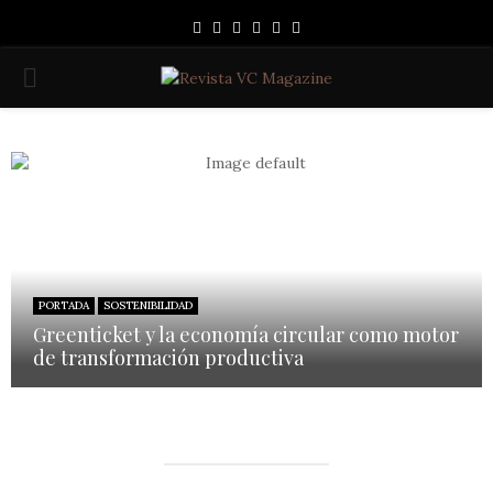
Facebook
Instagram
Linkedin
Youtube
Spotify
Whatsapp
PRIMARY
MENU
PORTADA
SOSTENIBILIDAD
Greenticket y la economía circular como motor
de transformación productiva