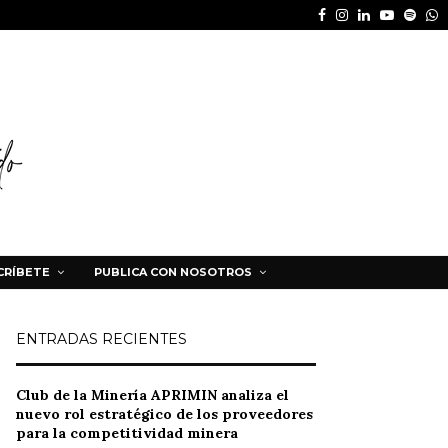
Facebook
Instagram
Linkedin
Youtube
Spot
W
CRÍBETE
PUBLICA CON NOSOTROS
ENTRADAS RECIENTES
Club de la Minería APRIMIN analiza el
nuevo rol estratégico de los proveedores
para la competitividad minera