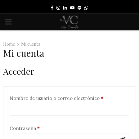
Facebook
Instagram
Linkedin
Youtube
Spotify
Whatsapp
PRIMARY
MENU
Home
Mi cuenta
Mi cuenta
Acceder
Obligatorio
Nombre de usuario o correo electrónico
*
Obligatorio
Contraseña
*