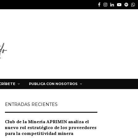
Facebook
Instagram
Linkedin
Youtube
Spot
W
CRÍBETE
PUBLICA CON NOSOTROS
ENTRADAS RECIENTES
Club de la Minería APRIMIN analiza el
nuevo rol estratégico de los proveedores
para la competitividad minera