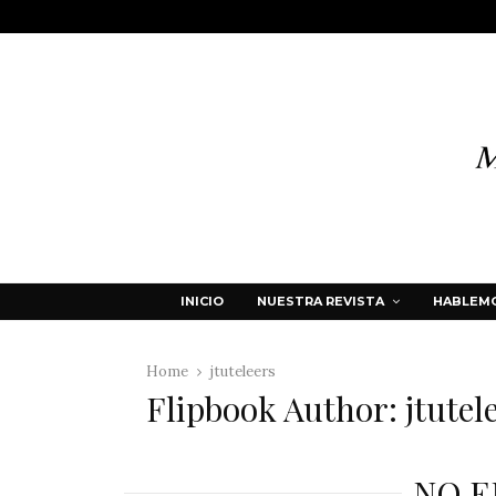
INICIO
NUESTRA REVISTA
HABLEMO
Home
jtuteleers
Flipbook Author: jtutel
NO 