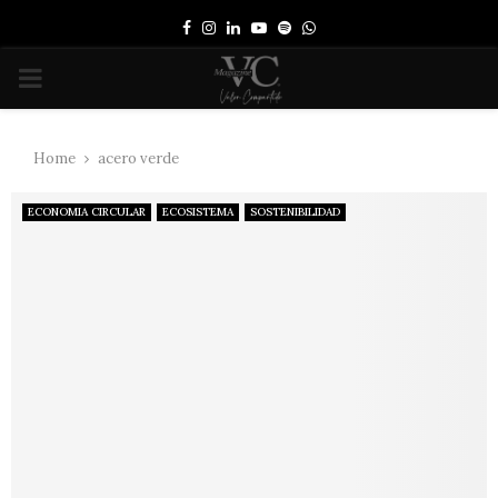
Facebook
Instagram
Linkedin
Youtube
Spotify
Whatsapp
PRIMARY
MENU
Home
acero verde
ECONOMIA CIRCULAR
ECOSISTEMA
SOSTENIBILIDAD