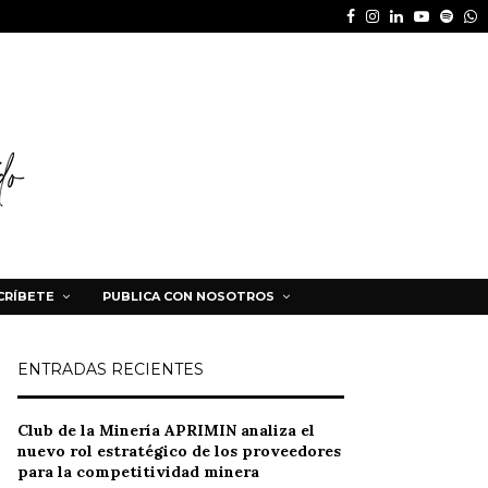
Facebook
Instagram
Linkedin
Youtube
Spot
W
CRÍBETE
PUBLICA CON NOSOTROS
ENTRADAS RECIENTES
Club de la Minería APRIMIN analiza el
nuevo rol estratégico de los proveedores
para la competitividad minera