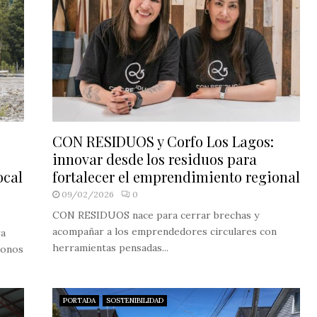
CON RESIDUOS y Corfo Los Lagos:
innovar desde los residuos para
ocal
fortalecer el emprendimiento regional
09/02/2026
0
CON RESIDUOS nace para cerrar brechas y
acompañar a los emprendedores circulares con
ra
herramientas pensadas...
donos
PORTADA
SOSTENIBILIDAD