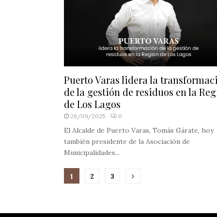
Puerto Varas lidera la transformac
de la gestión de residuos en la Re
de Los Lagos
26/09/2025
0
El Alcalde de Puerto Varas, Tomás Gárate, hoy
también presidente de la Asociación de
Municipalidades...
Paginación
1
2
3
de
entradas