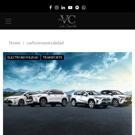
Facebook
Instagram
Linkedin
Youtube
Spotify
Whatsapp
PRIMARY
MENU
Home
carbononeutralidad
ELECTROMOVILIDAD
TRANSPORTE