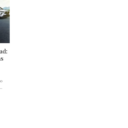
ad:
ás
co
..