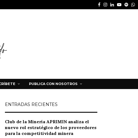
Facebook
Instagram
Linkedin
Youtube
Spot
W
CRÍBETE
PUBLICA CON NOSOTROS
ENTRADAS RECIENTES
Club de la Minería APRIMIN analiza el
nuevo rol estratégico de los proveedores
para la competitividad minera