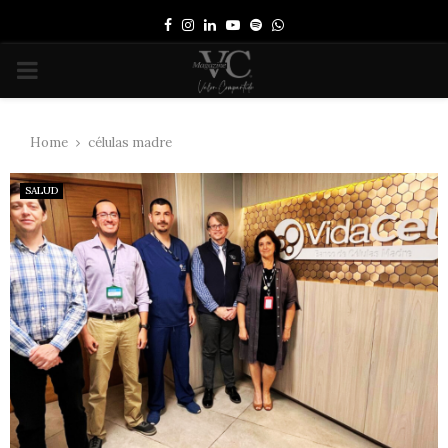
Facebook
Instagram
Linkedin
Youtube
Spotify
Whatsapp
PRIMARY
MENU
Home
células madre
SALUD