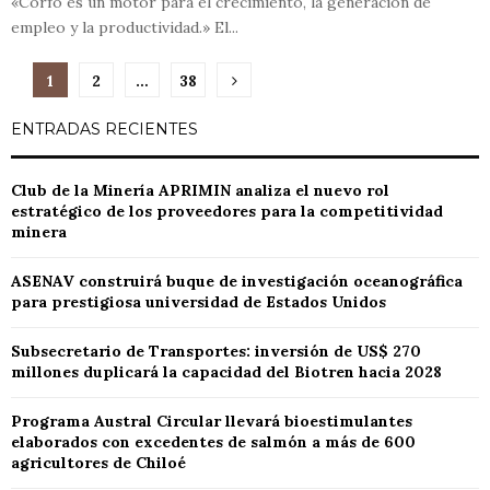
«Corfo es un motor para el crecimiento, la generación de
empleo y la productividad.» El...
Paginación
1
2
…
38
de
ENTRADAS RECIENTES
entradas
Club de la Minería APRIMIN analiza el nuevo rol
estratégico de los proveedores para la competitividad
minera
ASENAV construirá buque de investigación oceanográfica
para prestigiosa universidad de Estados Unidos
Subsecretario de Transportes: inversión de US$ 270
millones duplicará la capacidad del Biotren hacia 2028
Programa Austral Circular llevará bioestimulantes
elaborados con excedentes de salmón a más de 600
agricultores de Chiloé