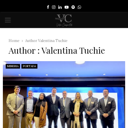
Facebook
Instagram
Linkedin
Youtube
Spotify
Whatsapp
PRIMARY
MENU
Home
Author
Valentina Tuchie
Author :
Valentina Tuchie
MINERIA
PORTADA