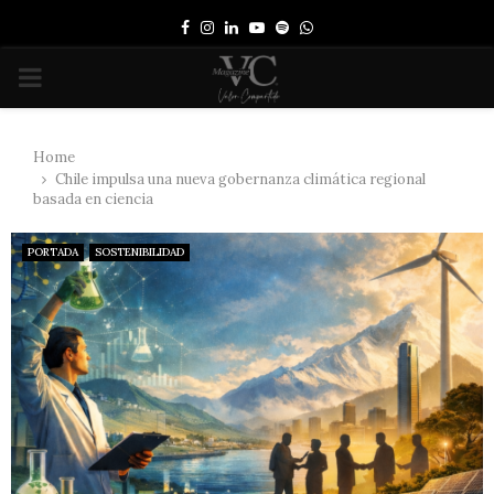
Facebook
Instagram
Linkedin
Youtube
Spotify
Whatsapp
PRIMARY
MENU
Home
Chile impulsa una nueva gobernanza climática regional
basada en ciencia
PORTADA
SOSTENIBILIDAD