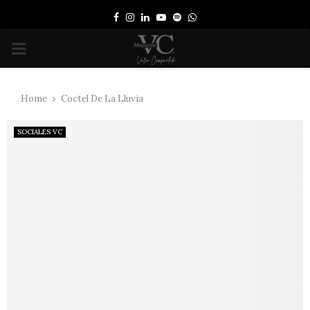
Facebook
Instagram
Linkedin
Youtube
Spotify
Whatsapp
PRIMARY
MENU
Home
Coctel De La Lluvia
SOCIALES VC