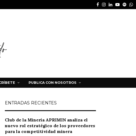
Facebook
Instagram
Linkedin
Youtube
Spot
W
CRÍBETE
PUBLICA CON NOSOTROS
ENTRADAS RECIENTES
Club de la Minería APRIMIN analiza el
nuevo rol estratégico de los proveedores
para la competitividad minera