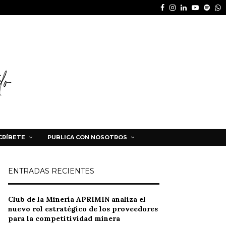
Facebook
Instagram
Linkedin
Youtube
Spot
W
CRÍBETE
PUBLICA CON NOSOTROS
ENTRADAS RECIENTES
Club de la Minería APRIMIN analiza el
nuevo rol estratégico de los proveedores
para la competitividad minera