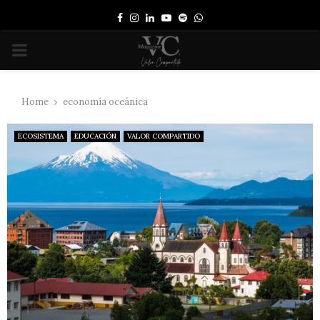
Facebook
Instagram
Linkedin
Youtube
Spotify
Whatsapp
PRIMARY
MENU
Home
economía oceánica
ECOSISTEMA
EDUCACIÓN
VALOR COMPARTIDO