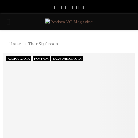
Facebook
Instagram
Linkedin
Youtube
Spotify
Whatsapp
PRIMARY
MENU
Home
Thor Sigfusson
ACUICULTURA
PORTADA
SALMONICULTURA