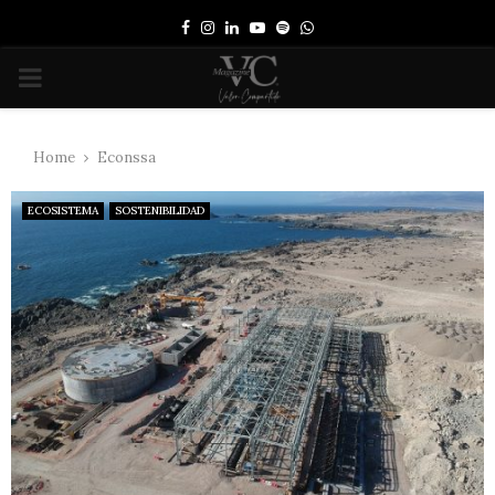
Facebook
Instagram
Linkedin
Youtube
Spotify
Whatsapp
PRIMARY
MENU
Home
Econssa
ECOSISTEMA
SOSTENIBILIDAD