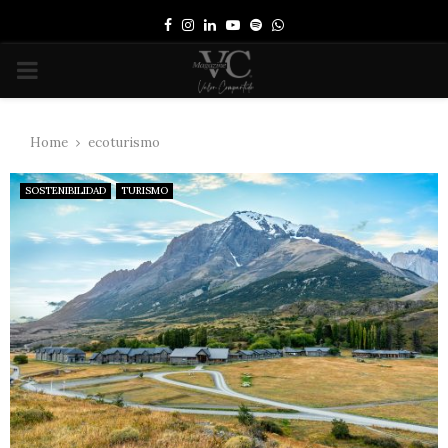
Facebook
Instagram
Linkedin
Youtube
Spotify
Whatsapp
PRIMARY
MENU
Home
ecoturismo
SOSTENIBILIDAD
TURISMO