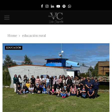
Facebook
Instagram
Linkedin
Youtube
Spotify
Whatsapp
PRIMARY
MENU
Home
educación rural
EDUCACIÓN