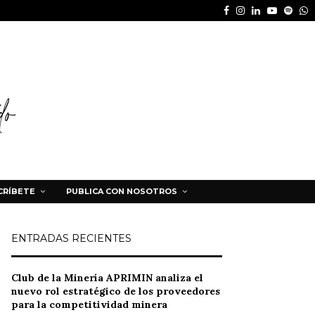
Facebook
Instagram
Linkedin
Youtube
Spot
W
CRÍBETE
PUBLICA CON NOSOTROS
ENTRADAS RECIENTES
Club de la Minería APRIMIN analiza el
nuevo rol estratégico de los proveedores
para la competitividad minera