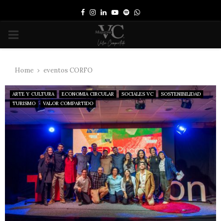
Facebook
Instagram
Linkedin
Youtube
Spotify
Whatsapp
PRIMARY
MENU
Home
eventos CORFO
ARTE Y CULTURA
ECONOMIA CIRCULAR
SOCIALES VC
SOSTENIBILIDAD
TURISMO
VALOR COMPARTIDO