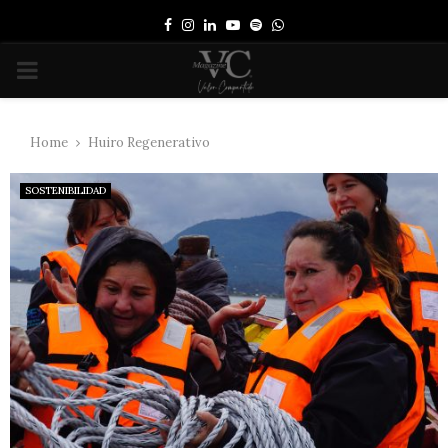
Facebook
Instagram
Linkedin
Youtube
Spotify
Whatsapp
PRIMARY
MENU
Home
Huiro Regenerativo
SOSTENIBILIDAD