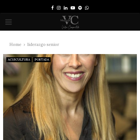
Facebook
Instagram
Linkedin
Youtube
Spotify
Whatsapp
PRIMARY
MENU
Home
liderazgo senior
ACUICULTURA
PORTADA