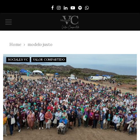
Facebook
Instagram
Linkedin
Youtube
Spotify
Whatsapp
PRIMARY
MENU
Home
modelo justo
SOCIALES VC
VALOR COMPARTIDO