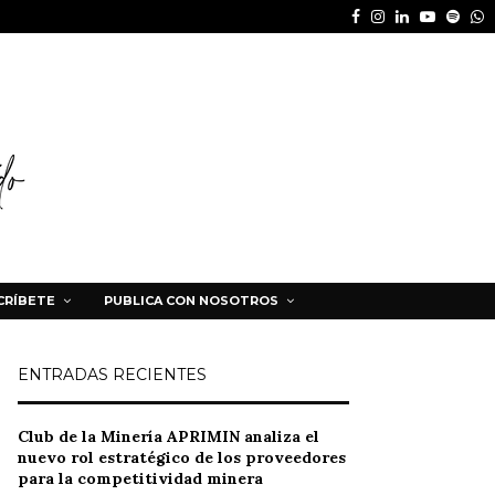
Facebook
Instagram
Linkedin
Youtube
Spot
W
CRÍBETE
PUBLICA CON NOSOTROS
ENTRADAS RECIENTES
Club de la Minería APRIMIN analiza el
nuevo rol estratégico de los proveedores
para la competitividad minera