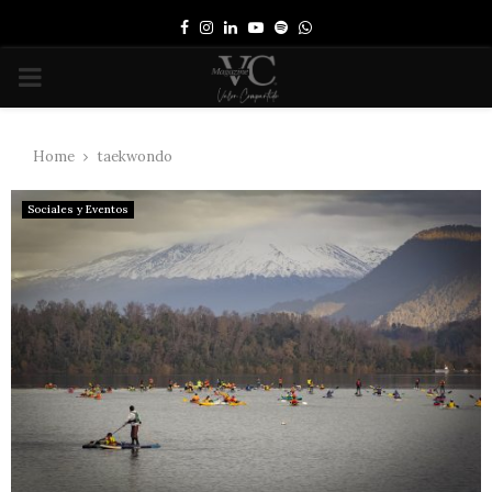
Facebook
Instagram
Linkedin
Youtube
Spotify
Whatsapp
PRIMARY
MENU
Home
taekwondo
Sociales y Eventos