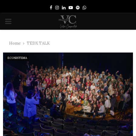
Facebook
Instagram
Linkedin
Youtube
Spotify
Whatsapp
PRIMARY
MENU
Home
TEDX TALK
ECOSISTEMA