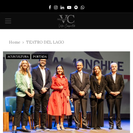
Facebook
Instagram
Linkedin
Youtube
Spotify
Whatsapp
PRIMARY
MENU
Home
TEATRO DEL LAGO
ACUICULTURA
PORTADA