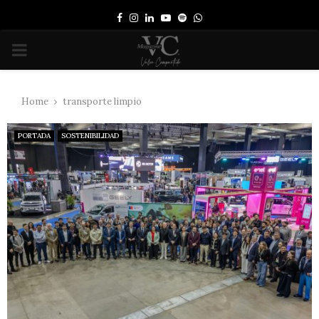
Facebook
Instagram
Linkedin
Youtube
Spotify
Whatsapp
PRIMARY
MENU
Home
transporte limpio
PORTADA
SOSTENIBILIDAD