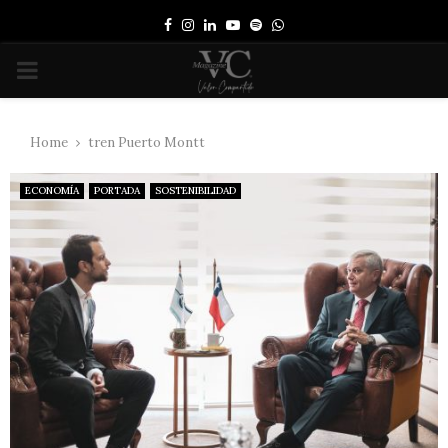
Facebook
Instagram
Linkedin
Youtube
Spotify
Whatsapp
PRIMARY
MENU
Home
tren Puerto Montt
ECONOMÍA
PORTADA
SOSTENIBILIDAD