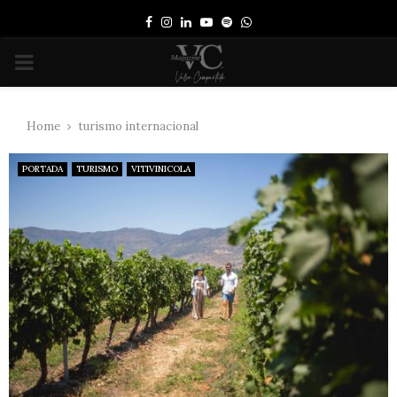
Facebook
Instagram
Linkedin
Youtube
Spotify
Whatsapp
PRIMARY
MENU
Home
turismo internacional
PORTADA
TURISMO
VITIVINICOLA