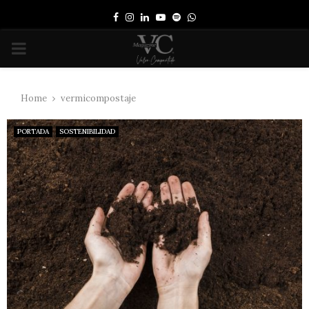
Facebook
Instagram
Linkedin
Youtube
Spotify
Whatsapp
PRIMARY
MENU
Home
vermicompostaje
PORTADA
SOSTENIBILIDAD