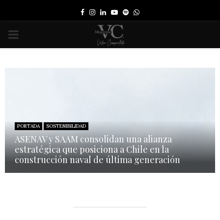
Facebook
Instagram
Linkedin
Youtube
Spotify
Whatsapp
PRIMARY
MENU
PORTADA
SOSTENIBILIDAD
ASENAV y SAAM consolidan una alianza
estratégica que posiciona a Chile en la
construcción naval de última generación