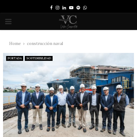
Facebook
Instagram
Linkedin
Youtube
Spotify
Whatsapp
PRIMARY
MENU
Home
construcción naval
PORTADA
SOSTENIBILIDAD