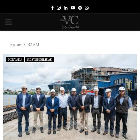
Facebook
Instagram
Linkedin
Youtube
Spotify
Whatsapp
PRIMARY
MENU
Home
SAAM
PORTADA
SOSTENIBILIDAD