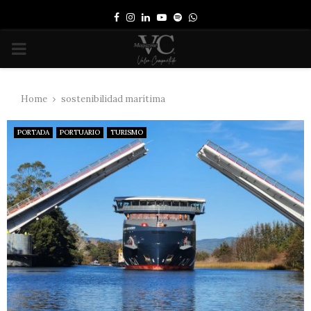
Facebook
Instagram
Linkedin
Youtube
Spotify
Whatsapp
PRIMARY
MENU
Home
sostenibilidad marítima
PORTADA
PORTUARIO
TURISMO