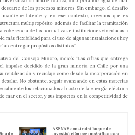
r diversificar su matriz hídrica, incorporando agua de mar
 descarte de los procesos mineros. Sin embargo, el desafío
e mantiene latente y, en ese contexto, creemos que es
structura multipropósito, además de facilitar la tramitación
la coherencia de las normativas e instituciones vinculadas a
le más flexibilidad para el uso de algunas instalaciones hoy
rían entregar propósitos distintos”
.
ecutivo del Consejo Minero
, indicó:
“Las cifras que entrega
 el impulso decidido de la gran minería en Chile por una
u reutilización y reciclaje como desde la incorporación en
 desalar. No obstante, seguir avanzando en estas materias
ecialmente los relacionados al costo de la energía eléctrica
e mar en el sector, y sus impactos en la competitividad de
ASENAV construirá buque de
gico de
investigación oceanográfica para