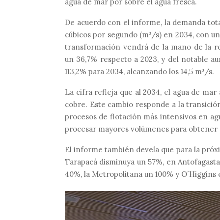
agua de mar por sobre el agua fresca.
De acuerdo con el informe,
la demanda tota
cúbicos por segundo (m³/s) en 2034
, con u
transformación vendrá de la mano de la r
un 36,7% respecto a 2023, y del notable 
113,2% para 2034, alcanzando los 14,5 m³/s.
La cifra refleja que
al 2034, el agua de mar
cobre
. Este cambio responde a la transición
procesos de flotación más intensivos en agua
procesar mayores volúmenes para obtener c
El informe también devela que para la próx
Tarapacá disminuya un 57%, en Antofagast
40%, la Metropolitana un 100% y O´Higgins 